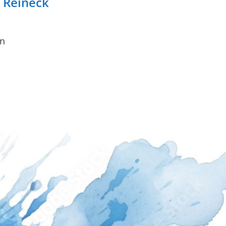
n Reineck
en