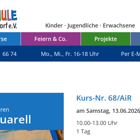
Kinder · Jugendliche · Erwachsene
rse
Feiern & Co.
Projekte
1 66 74
Mo., Mi., Fr. 16-18 Uhr
Per E-M
Kurs-Nr. 68/AiR
hren
am Samstag, 13.06.202
uarell
10.00-13.00 Uhr
1 Tag